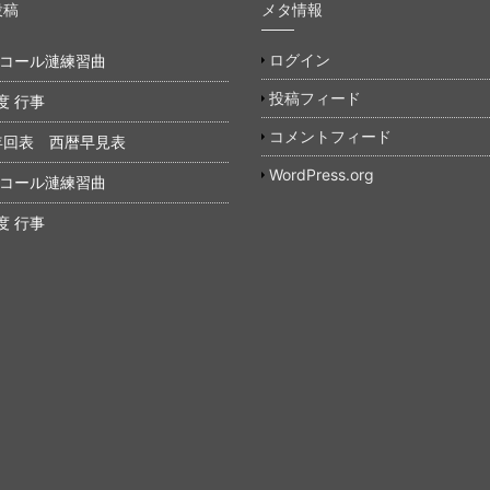
投稿
メタ情報
ログイン
年 コール漣練習曲
投稿フィード
度 行事
コメントフィード
年回表 西暦早見表
WordPress.org
年 コール漣練習曲
度 行事