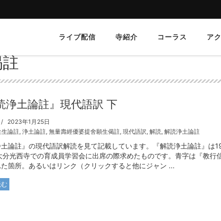
ライブ配信
寺紹介
コーラス
ア
偈註
読浄土論註』現代語訳 下
2023年1月25日
往生論註
,
浄土論註
,
無量壽經優婆提舍願生偈註
,
現代語訳
,
解読
,
解読浄土論註
土論註』の現代語訳解読を見て記載しています。『解読浄土論註』は197
日大分光西寺での育成員学習会に出席の際求めたものです。青字は『教行
た箇所。あるいはリンク（クリックすると他にジャン ...
読む