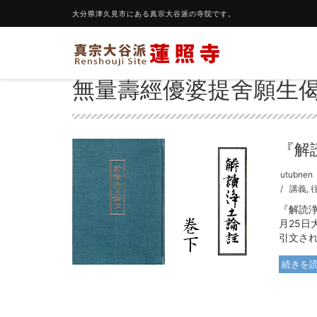
大分県津久見市にある真宗大谷派の寺院です。
無量壽經優婆提舍願生
『解
utubnen
講義
,
『解読浄
月25
引文され
続きを