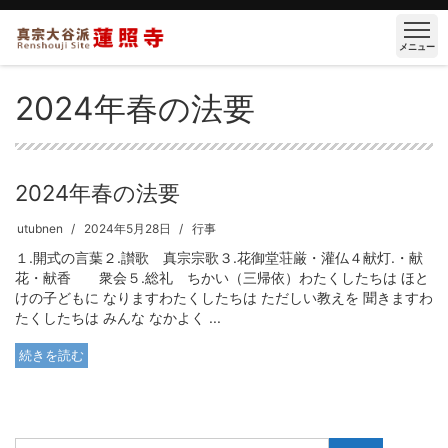
メニュー
2024年春の法要
2024年春の法要
utubnen
2024年5月28日
行事
１.開式の言葉２.讃歌 真宗宗歌３.花御堂荘厳・灌仏４献灯.・献
花・献香 衆会５.総礼 ちかい（三帰依）わたくしたちは ほと
けの子どもに なりますわたくしたちは ただしい教えを 聞きますわ
たくしたちは みんな なかよく ...
続きを読む