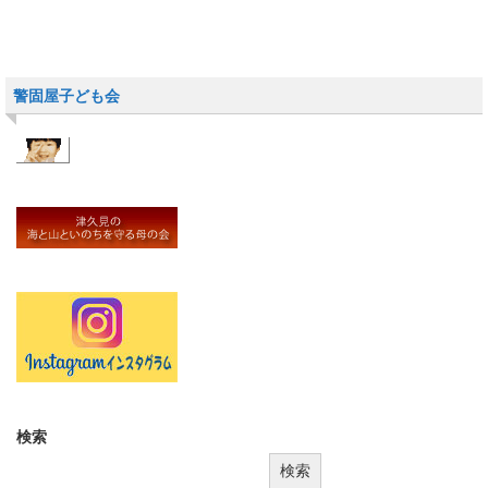
警固屋子ども会
検索
検索