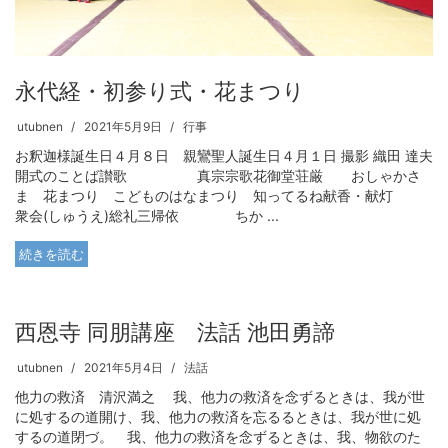
永代経・初参り式・花まつり
utubnen
2021年5月9日
行事
お釈迦様誕生日４月８日 親鸞聖人誕生日４月１日 撮影 織田 達夫
開式のことば讃歌 真宗宗歌花御堂荘厳 おしゃかさ
ま 花まつり こどものはなまつり 知ってるね献香・献灯
衆会(しゅうえ)総礼三帰依 ちか ...
続きを読む
西恩寺 同朋講座 法話 池田勇諦
utubnen
2021年5月4日
法話
他力の救済 清沢満之 我、他力の救済を念ずるときは、我が世
に処するの道開け、我、他力の救済を忘るるときは、我が世に処
するの道閉づ。 我、他力の救済を念ずるときは、我、物欲のた