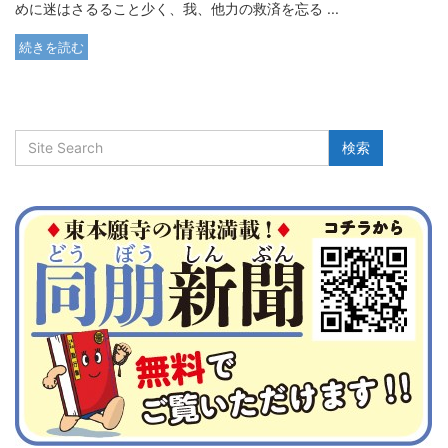
めに迷はさるること少く、我、他力の救済を忘る ...
続きを読む