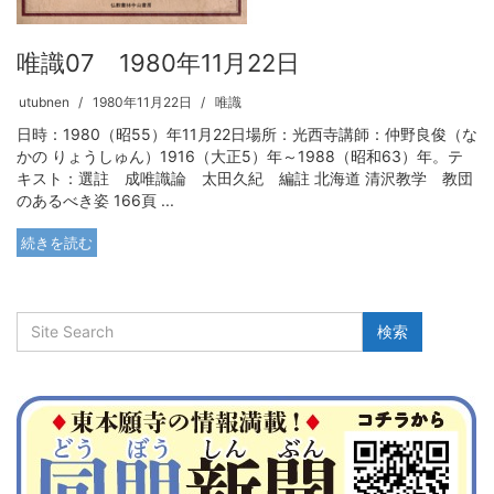
唯識07 1980年11月22日
utubnen
1980年11月22日
唯識
日時：1980（昭55）年11月22日場所：光西寺講師：仲野良俊（な
かの りょうしゅん）1916（大正5）年～1988（昭和63）年。テ
キスト：選註 成唯識論 太田久紀 編註 北海道 清沢教学 教団
のあるべき姿 166頁 ...
続きを読む