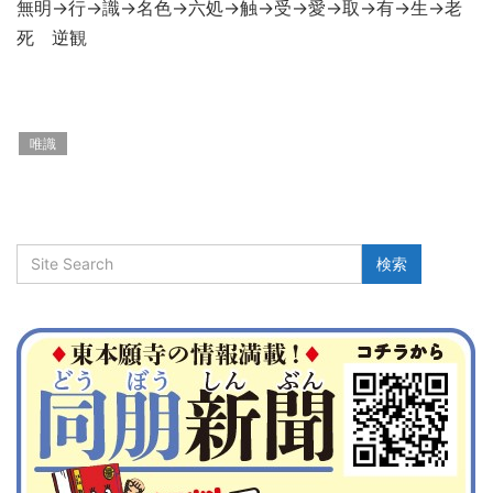
無明→行→識→名色→六処→触→受→愛→取→有→生→老
死 逆観
唯識