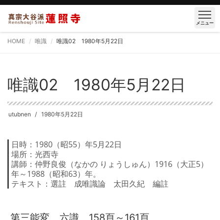
メニュー
HOME
唯識
唯識02 1980年5月22日
唯識02 1980年5月22日
utubnen
1980年5月22日
日時：1980（昭55）年5月22日
場所：光西寺
講師：仲野良俊（なかの りょうしゅん）1916（大正5）
年～1988（昭和63）年。
テキスト：選註 成唯識論 太田久紀 編註
第三能変 六識 158頁～161頁