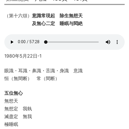
（第十六頌）
意識常現起 除生無想天
及無心二定 睡眠与悶絶
1980年5月22日-1
眼識・耳識・鼻識・舌識・身識 意識
恒（無間断） 常（間断）
五位無心
無想天
無想定 我執
滅盡定 無我
極睡眠