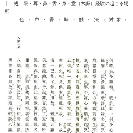
十二処 眼・耳・鼻・舌・身・意（六識）経験の起こる場
所
色・声・香・味・触・法（対象）