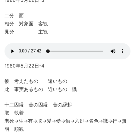
二分 面
相分 対象面 客観
見分 主観
1980年5月22日-4
彼 考えたもの 遠いもの
此 事実あるもの 近いもの 識
十二因縁 苦の因縁 苦の縁起
取 執着
老死→生→有→取→愛→受→触→六処→名色→識→行→無
明 順観