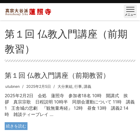
メニュー
第１回 仏教入門講座（前期
教習）
第１回 仏教入門講座（前期教習）
utubnen
2025年2月5日
大分東組
,
行事
,
講義
2025年2月2日 会処 蓮照寺 参加者18名 10時 開講式 挨
拶 真宗宗歌 日程説明 10時半 同朋会運動について 11時 講義
1 王舎城の悲劇 『観無量寿経』 12時 昼食 13時 講義2 14
時 雑談ティーブレイ ...
続きを読む