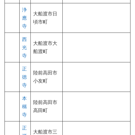
浄
大船渡市日
應
頃市町
寺
西
大船渡市大
光
船渡町
寺
正
陸前高田市
徳
小友町
寺
本
陸前高田市
稱
高田町
寺
正
大船渡市三