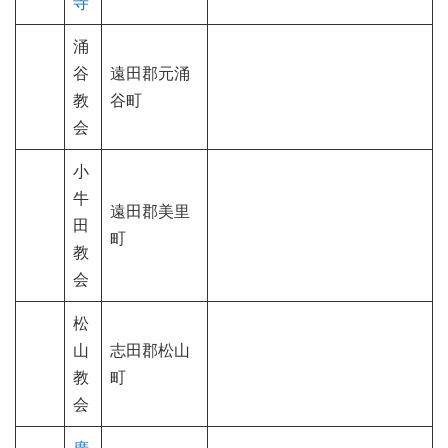
寺
涌
谷
遠田郡元涌
教
谷町
会
小
牛
遠田郡美里
田
町
教
会
松
山
志田郡松山
教
町
会
廣