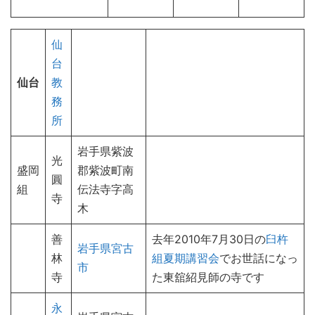
仙
台
仙台
教
務
所
岩手県紫波
光
盛岡
郡紫波町南
圓
組
伝法寺字高
寺
木
善
去年2010年7月30日の
臼杵
岩手県宮古
林
組夏期講習会
でお世話になっ
市
寺
た東舘紹見師の寺です
永