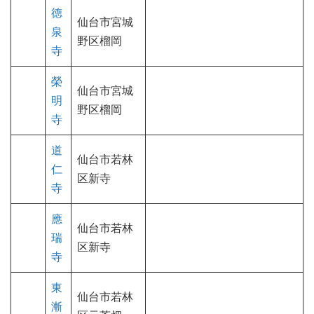
徳
仙台市宮城
泉
野区榴岡
寺
榮
仙台市宮城
明
野区榴岡
寺
道
仙台市若林
仁
区新寺
寺
應
仙台市若林
瑞
区新寺
寺
東
仙台市若林
漸