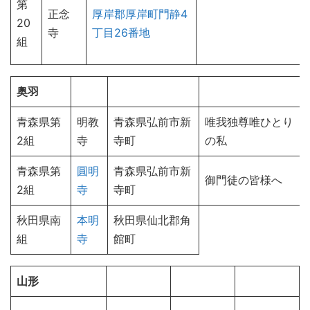
第
正念
厚岸郡厚岸町門静4
20
寺
丁目26番地
組
奥羽
青森県第
明教
青森県弘前市新
唯我独尊唯ひとり
2組
寺
寺町
の私
青森県第
圓明
青森県弘前市新
御門徒の皆様へ
2組
寺
寺町
秋田県南
本明
秋田県仙北郡角
組
寺
館町
山形