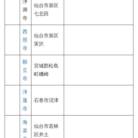
浄
仙台市泉区
満
七北田
寺
西
仙台市泉区
照
実沢
寺
願
宮城郡松島
立
町磯崎
寺
浄
蓮
石巻市沼津
寺
海
仙台市若林
楽
区井土