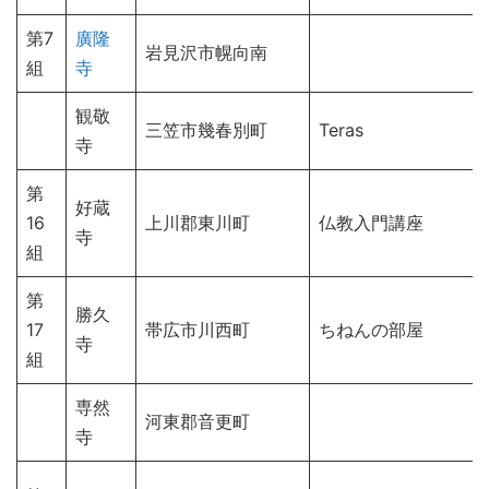
第7
廣隆
岩見沢市幌向南
組
寺
観敬
三笠市幾春別町
Teras
寺
第
好蔵
16
上川郡東川町
仏教入門講座
寺
組
第
勝久
17
帯広市川西町
ちねんの部屋
寺
組
専然
河東郡音更町
寺