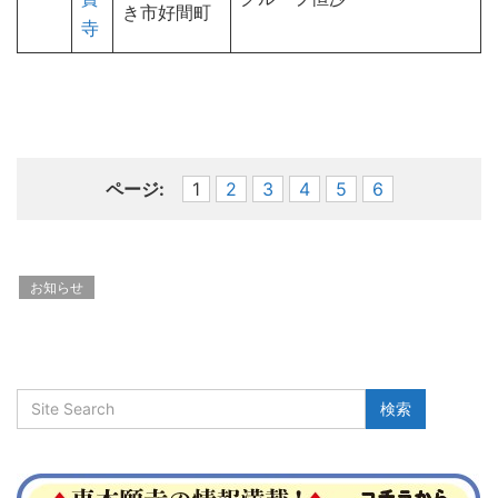
き市好間町
寺
ページ:
1
2
3
4
5
6
お知らせ