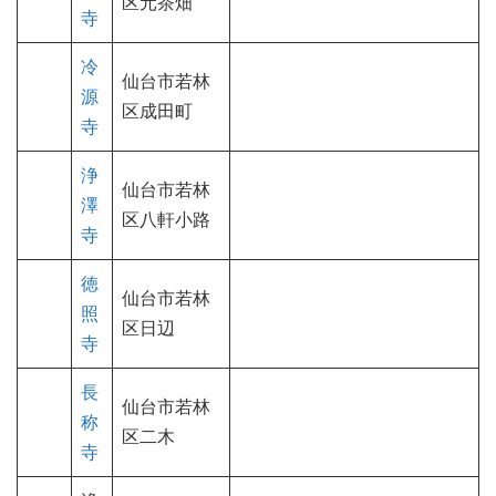
区元茶畑
寺
冷
仙台市若林
源
区成田町
寺
浄
仙台市若林
澤
区八軒小路
寺
徳
仙台市若林
照
区日辺
寺
長
仙台市若林
称
区二木
寺