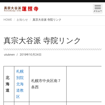
メニュー
HOME
お知らせ
真宗大谷派 寺院リンク
真宗大谷派 寺院リンク
utubnen
2019年10月24日
札幌
北
別院
札幌市中央区南７
海
北海
条西
道
道教
区