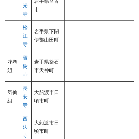
岩手県宮古
光
市
寺
松
岩手県下閉
江
伊郡山田町
寺
寶
花巻
岩手県釜石
樹
組
市天神町
寺
長
気仙
大船渡市日
安
組
頃市町
寺
西
大船渡市日
法
頃市町
寺