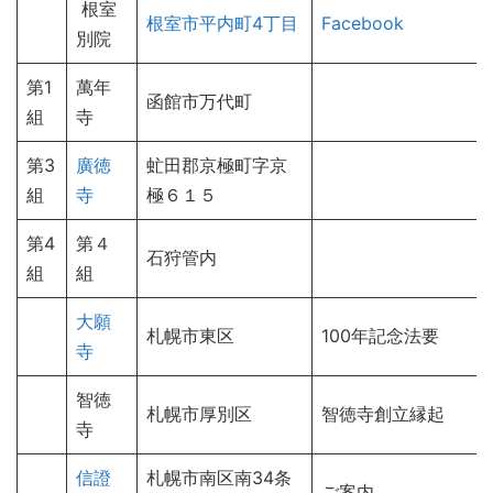
根室
根室市平内町4丁目
Facebook
別院
第1
萬年
函館市万代町
組
寺
第3
廣徳
虻田郡京極町字京
組
寺
極６１５
第4
第４
石狩管内
組
組
大願
札幌市東区
100年記念法要
寺
智徳
札幌市厚別区
智徳寺創立縁起
寺
信證
札幌市南区南34条
ご案内