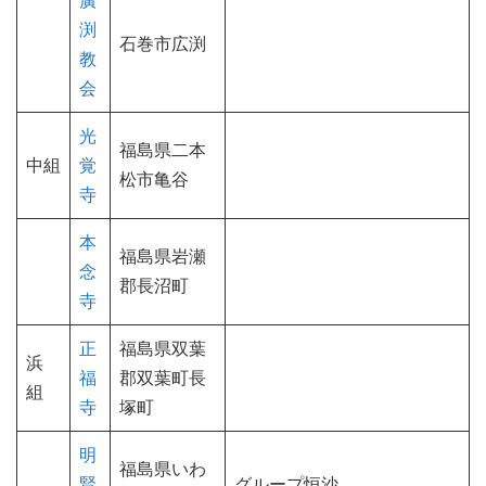
渕
石巻市広渕
教
会
光
福島県二本
中組
覚
松市亀谷
寺
本
福島県岩瀬
念
郡長沼町
寺
正
福島県双葉
浜
福
郡双葉町長
組
寺
塚町
明
福島県いわ
賢
グループ恒沙