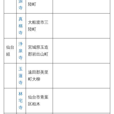
源
陸町
寺
真
大船渡市三
稱
陸町
寺
浄
仙台
宮城県玉造
泉
組
郡岩出山町
寺
玉
遠田郡美里
蓮
町大柳
寺
林
仙台市青葉
宅
区柏木
寺