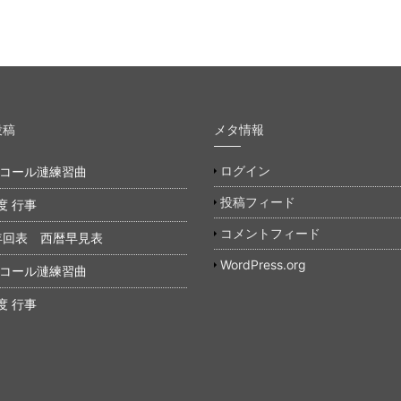
投稿
メタ情報
ログイン
年 コール漣練習曲
投稿フィード
度 行事
コメントフィード
年回表 西暦早見表
WordPress.org
年 コール漣練習曲
度 行事