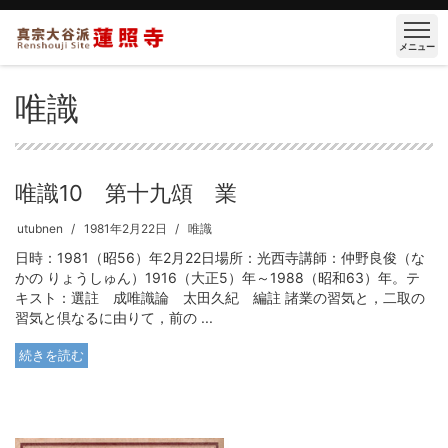
メニュー
唯識
唯識10 第十九頌 業
utubnen
1981年2月22日
唯識
日時：1981（昭56）年2月22日場所：光西寺講師：仲野良俊（な
かの りょうしゅん）1916（大正5）年～1988（昭和63）年。テ
キスト：選註 成唯識論 太田久紀 編註 諸業の習気と，二取の
習気と倶なるに由りて，前の ...
続きを読む