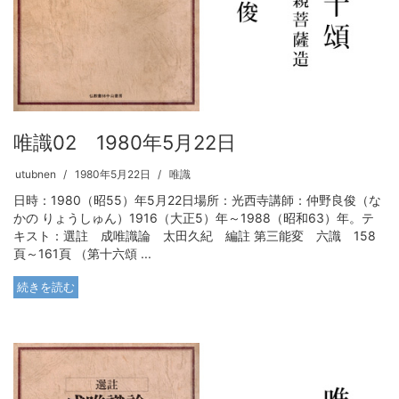
唯識02 1980年5月22日
utubnen
1980年5月22日
唯識
日時：1980（昭55）年5月22日場所：光西寺講師：仲野良俊（な
かの りょうしゅん）1916（大正5）年～1988（昭和63）年。テ
キスト：選註 成唯識論 太田久紀 編註 第三能変 六識 158
頁～161頁 （第十六頌 ...
続きを読む