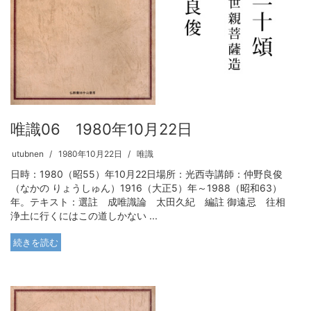
唯識06 1980年10月22日
utubnen
1980年10月22日
唯識
日時：1980（昭55）年10月22日場所：光西寺講師：仲野良俊
（なかの りょうしゅん）1916（大正5）年～1988（昭和63）
年。テキスト：選註 成唯識論 太田久紀 編註 御遠忌 往相
浄土に行くにはこの道しかない ...
続きを読む