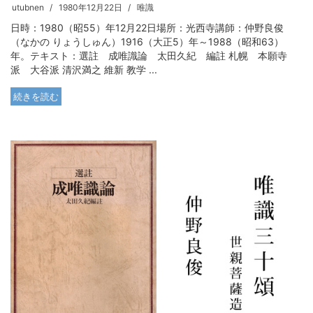
utubnen
1980年12月22日
唯識
日時：1980（昭55）年12月22日場所：光西寺講師：仲野良俊
（なかの りょうしゅん）1916（大正5）年～1988（昭和63）
年。テキスト：選註 成唯識論 太田久紀 編註 札幌 本願寺
派 大谷派 清沢満之 維新 教学 ...
続きを読む