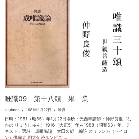
唯識09 第十八頌 果 業
utubnen
1981年1月22日
唯識
日時：1981（昭55）年1月22日場所：光西寺講師：仲野良俊（な
かの りょうしゅん）1916（大正5）年～1988（昭和63）年。テ
キスト：選註 成唯識論 太田久紀 編註 スリランカ（セイロ
ン）佛歯寺 四大仏跡ルンビニ ...