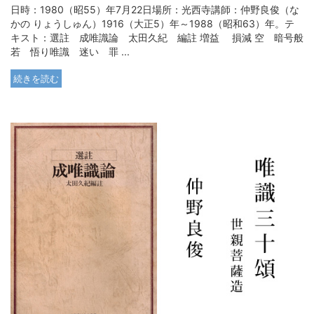
日時：1980（昭55）年7月22日場所：光西寺講師：仲野良俊（な
かの りょうしゅん）1916（大正5）年～1988（昭和63）年。テ
キスト：選註 成唯識論 太田久紀 編註 増益 損減 空 暗号般
若 悟り唯識 迷い 罪 ...
続きを読む