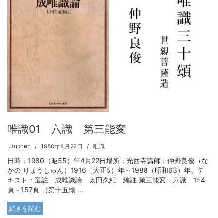
唯識01 六識 第三能変
utubnen
1980年4月22日
唯識
日時：1980（昭55）年4月22日場所：光西寺講師：仲野良俊（な
かの りょうしゅん）1916（大正5）年～1988（昭和63）年。テ
キスト：選註 成唯識論 太田久紀 編註 第三能変 六識 154
頁～157頁 （第十五頌 ...
続きを読む