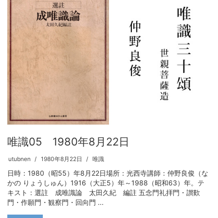
唯識05 1980年8月22日
utubnen
1980年8月22日
唯識
日時：1980（昭55）年8月22日場所：光西寺講師：仲野良俊（な
かの りょうしゅん）1916（大正5）年～1988（昭和63）年。テ
キスト：選註 成唯識論 太田久紀 編註 五念門礼拝門・讃歎
門・作願門・観察門・回向門 ...