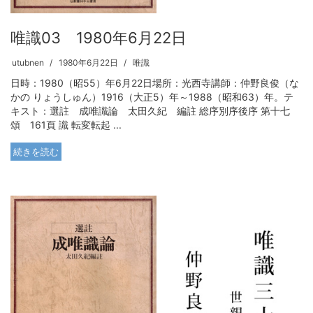
唯識03 1980年6月22日
utubnen
1980年6月22日
唯識
日時：1980（昭55）年6月22日場所：光西寺講師：仲野良俊（な
かの りょうしゅん）1916（大正5）年～1988（昭和63）年。テ
キスト：選註 成唯識論 太田久紀 編註 総序別序後序 第十七
頌 161頁 識 転変転起 ...
続きを読む