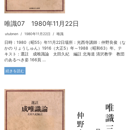
唯識07 1980年11月22日
utubnen
1980年11月22日
唯識
日時：1980（昭55）年11月22日場所：光西寺講師：仲野良俊（な
かの りょうしゅん）1916（大正5）年～1988（昭和63）年。テ
キスト：選註 成唯識論 太田久紀 編註 北海道 清沢教学 教団
のあるべき姿 166頁 ...
続きを読む