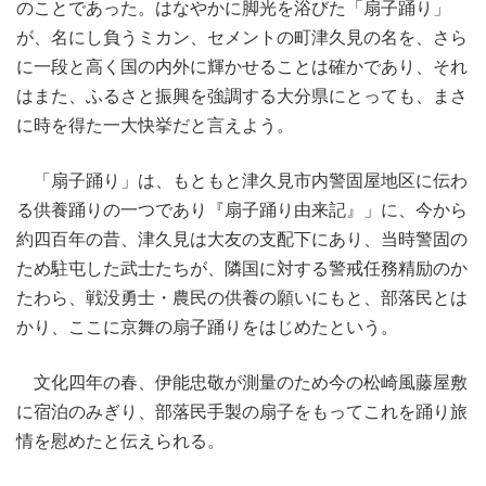
のことであった。はなやかに脚光を浴びた「扇子踊り」
が、名にし負うミカン、セメントの町津久見の名を、さら
に一段と高く国の内外に輝かせることは確かであり、それ
はまた、ふるさと振興を強調する大分県にとっても、まさ
に時を得た一大快挙だと言えよう。
「扇子踊り」は、もともと津久見市内警固屋地区に伝わ
る供養踊りの一つであり『扇子踊り由来記』」に、今から
約四百年の昔、津久見は大友の支配下にあり、当時警固の
ため駐屯した武士たちが、隣国に対する警戒任務精励のか
たわら、戦没勇士・農民の供養の願いにもと、部落民とは
かり、ここに京舞の扇子踊りをはじめたという。
文化四年の春、伊能忠敬が測量のため今の松崎風藤屋敷
に宿泊のみぎり、部落民手製の扇子をもってこれを踊り旅
情を慰めたと伝えられる。