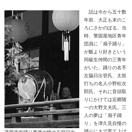
話は今から五十数
年前、大正も末のこ
ろにさかのぽる。当
時、警固屋地区青年
団員に「扇子踊り」
が飯より好きという
同級生仲間の三青年
がいた。踊りの名手
左脇日出登氏、太鼓
打ちの名人小野松次
郎氏、それに音頭取
りにかけては近郷随
一の大野文夫氏。三
人の夢は「扇子踊
り」を津久見自慢の
踊りにまで育て上げ
蓮照寺盆踊り準備の時の左脇日出