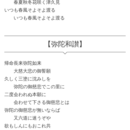
春夏秋冬花咲く津久見
いつも春風そよそよ渡る
いつも春風そよそよ渡る
【弥陀和讃】
帰命長来弥陀如来
大慈大悲の御誓願
久しく三塗に沈みしを
弥陀の御慈悲でこの里に
二度会われぬ本願に
会わせて下さる御慈悲とは
弥陀の御慈悲が無いならば
又六道に迷うぞや
欲もしんにもおこれ共