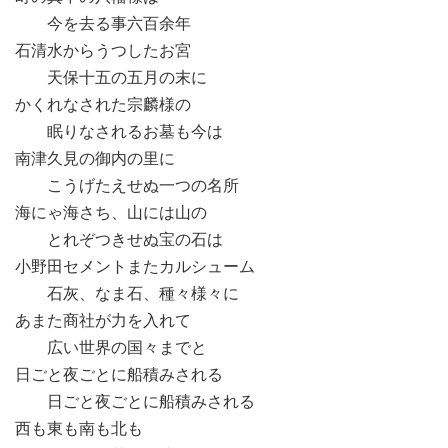
今を去る事六百余年
石清水からうつしたお宮
天保十五の五月の末に
かくれなされた宗麟様の
眠りなされるお墓も今は
南津久見の御内の里に
こうげたえせぬ一つの名所
海にゃ海さち、山には山の
とれぞつきせぬ宝の石は
小野田セメントまたカルシューム
石灰、なま石、種々様々に
あまた商社が力を入れて
広い世界の国々までと
日ごと夜ごとに船積みされる
日ごと夜ごとに船積みされる
西も東も南も北も