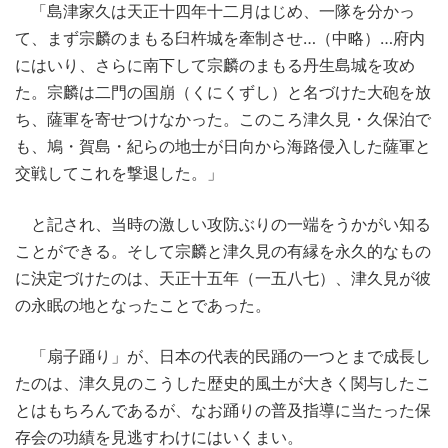
「島津家久は天正十四年十二月はじめ、一隊を分かっ
て、まず宗麟のまもる臼杵城を牽制させ…（中略）…府内
にはいり、さらに南下して宗麟のまもる丹生島城を攻め
た。宗麟は二門の国崩（くにくずし）と名づけた大砲を放
ち、薩軍を寄せつけなかった。このころ津久見・久保泊で
も、鳩・賀島・紀らの地士が日向から海路侵入した薩軍と
交戦してこれを撃退した。」
と記され、当時の激しい攻防ぶりの一端をうかがい知る
ことができる。そして宗麟と津久見の有縁を永久的なもの
に決定づけたのは、天正十五年（一五八七）、津久見が彼
の永眠の地となったことであった。
「扇子踊り」が、日本の代表的民踊の一つとまで成長し
たのは、津久見のこうした歴史的風土が大きく関与したこ
とはもちろんであるが、なお踊りの普及指導に当たった保
存会の功績を見逃すわけにはいくまい。