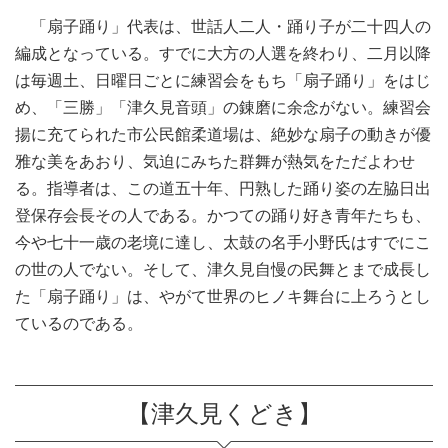
「扇子踊り」代表は、世話人二人・踊り子が二十四人の
編成となっている。すでに大方の人選を終わり、二月以降
は毎週土、日曜日ごとに練習会をもち「扇子踊り」をはじ
め、「三勝」「津久見音頭」の錬磨に余念がない。練習会
揚に充てられた市公民館柔道場は、絶妙な扇子の動きが優
雅な美をあおり、気迫にみちた群舞が熱気をただよわせ
る。指導者は、この道五十年、円熟した踊り姿の左脇日出
登保存会長その人である。かつての踊り好き青年たちも、
今や七十一歳の老境に達し、太鼓の名手小野氏はすでにこ
の世の人でない。そして、津久見自慢の民舞とまで成長し
た「扇子踊り」は、やがて世界のヒノキ舞台に上ろうとし
ているのである。
【津久見くどき】