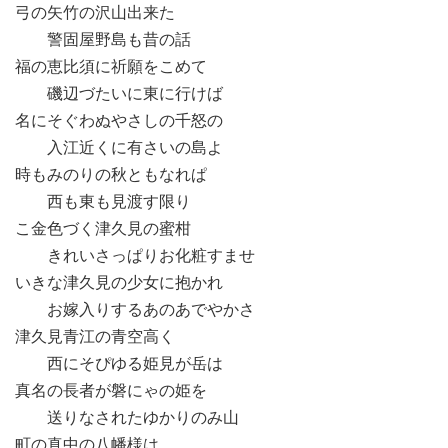
弓の矢竹の沢山出来た
警固屋野島も昔の話
福の恵比須に祈願をこめて
磯辺づたいに東に行けば
名にそぐわぬやさしの千怒の
入江近くに有さいの島よ
時もみのりの秋ともなれぱ
西も東も見渡す限り
こ金色づく津久見の蜜柑
きれいさっぱりお化粧すませ
いきな津久見の少女に抱かれ
お嫁入りするあのあでやかさ
津久見青江の青空高く
西にそぴゆる姫見が岳は
真名の長者が磐にゃの姫を
送りなされたゆかりのみ山
町の真中の八幡様は