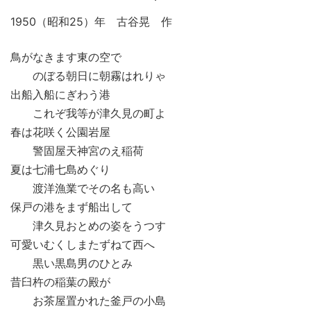
1950（昭和25）年 古谷晃 作
鳥がなきます東の空で
のぼる朝日に朝霧はれりゃ
出船入船にぎわう港
これぞ我等が津久見の町よ
春は花咲く公園岩屋
警固屋天神宮のえ稲荷
夏は七浦七島めぐり
渡洋漁業でその名も高い
保戸の港をまず船出して
津久見おとめの姿をうつす
可愛いむくしまたずねて西へ
黒い黒島男のひとみ
昔臼杵の稲葉の殿が
お茶屋置かれた釜戸の小島