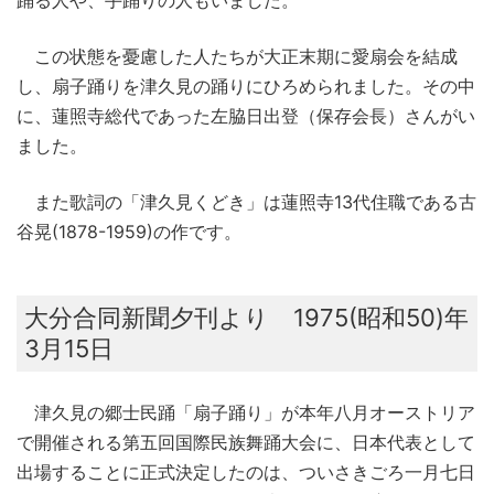
この状態を憂慮した人たちが大正末期に愛扇会を結成
し、扇子踊りを津久見の踊りにひろめられました。その中
に、蓮照寺総代であった左脇日出登（保存会長）さんがい
ました。
また歌詞の「津久見くどき」は蓮照寺13代住職である古
谷晃(1878-1959)の作です。
大分合同新聞夕刊より 1975(昭和50)年
3月15日
津久見の郷士民踊「扇子踊り」が本年八月オーストリア
で開催される第五回国際民族舞踊大会に、日本代表として
出場することに正式決定したのは、ついさきごろ一月七日