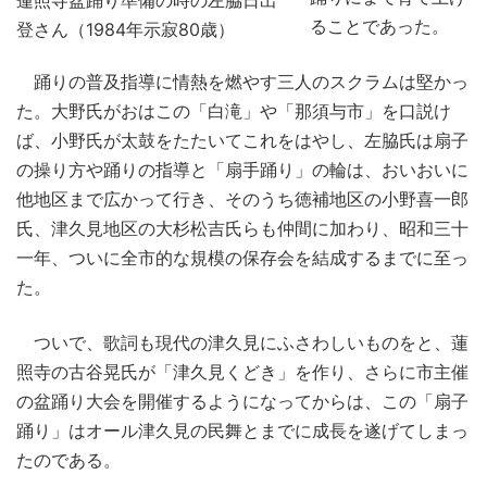
ることであった。
登さん（1984年示寂80歳）
踊りの普及指導に情熱を燃やす三人のスクラムは堅かっ
た。大野氏がおはこの「白滝」や「那須与市」を口説け
ば、小野氏が太鼓をたたいてこれをはやし、左脇氏は扇子
の操り方や踊りの指導と「扇手踊り」の輪は、おいおいに
他地区まで広かって行き、そのうち徳補地区の小野喜一郎
氏、津久見地区の大杉松吉氏らも仲間に加わり、昭和三十
一年、ついに全市的な規模の保存会を結成するまでに至っ
た。
ついで、歌詞も現代の津久見にふさわしいものをと、蓮
照寺の古谷晃氏が「津久見くどき」を作り、さらに市主催
の盆踊り大会を開催するようになってからは、この「扇子
踊り」はオール津久見の民舞とまでに成長を遂げてしまっ
たのである。