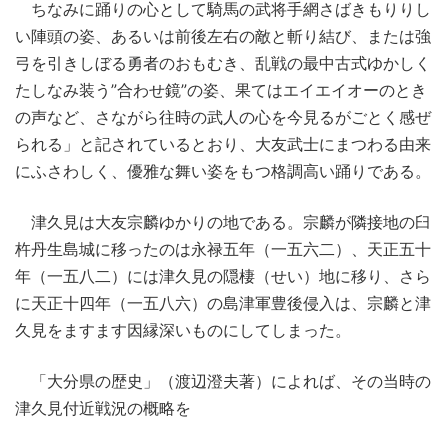
ちなみに踊りの心として騎馬の武将手網さばきもりりし
い陣頭の姿、あるいは前後左右の敵と斬り結び、または強
弓を引きしぼる勇者のおもむき、乱戦の最中古式ゆかしく
たしなみ装う”合わせ鏡”の姿、果てはエイエイオーのとき
の声など、さながら往時の武人の心を今見るがごとく感ぜ
られる」と記されているとおり、大友武士にまつわる由来
にふさわしく、優雅な舞い姿をもつ格調高い踊りである。
津久見は大友宗麟ゆかりの地である。宗麟が隣接地の臼
杵丹生島城に移ったのは永禄五年（一五六二）、天正五十
年（一五八二）には津久見の隠棲（せい）地に移り、さら
に天正十四年（一五八六）の島津軍豊後侵入は、宗麟と津
久見をますます因縁深いものにしてしまった。
「大分県の歴史」（渡辺澄夫著）によれば、その当時の
津久見付近戦況の概略を