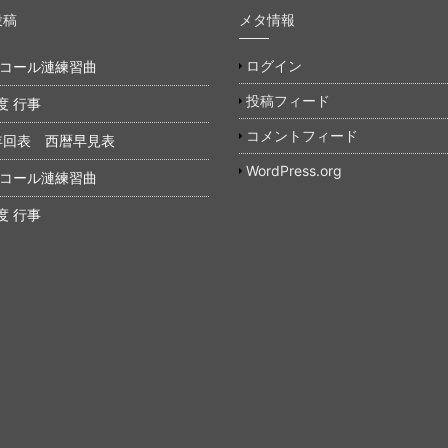
投稿
メタ情報
ログイン
年 コール漣練習曲
投稿フィード
度 行事
コメントフィード
年回表 西暦早見表
WordPress.org
年 コール漣練習曲
度 行事