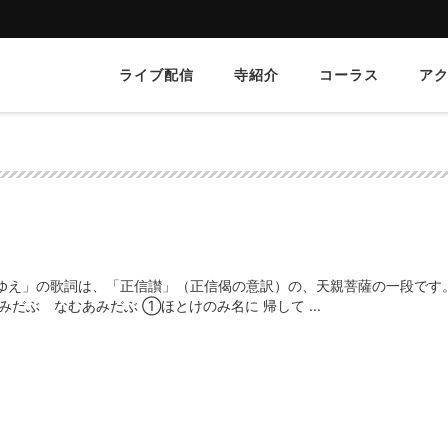
ライブ配信
寺紹介
コーラス
ア
ゆえ」の歌詞は、「正信讃」（正信偈の意訳）の、天親菩薩の一段です
だぶ なむあみだぶ ①ほとけのみ名に 帰して ...