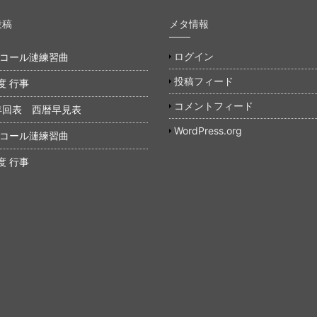
投稿
メタ情報
ログイン
年 コール漣練習曲
投稿フィード
度 行事
コメントフィード
年回表 西暦早見表
WordPress.org
年 コール漣練習曲
度 行事