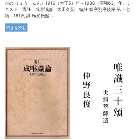
かの りょうしゅん）1916（大正5）年～1988（昭和63）年。テ
キスト：選註 成唯識論 太田久紀 編註 総序別序後序 第十七
頌 161頁 識 転変転起 ...
続きを読む