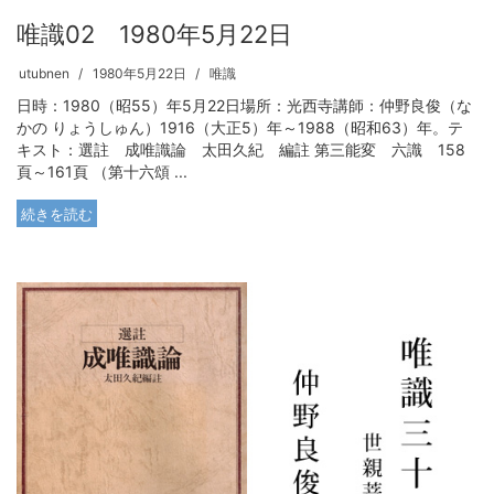
唯識02 1980年5月22日
utubnen
1980年5月22日
唯識
日時：1980（昭55）年5月22日場所：光西寺講師：仲野良俊（な
かの りょうしゅん）1916（大正5）年～1988（昭和63）年。テ
キスト：選註 成唯識論 太田久紀 編註 第三能変 六識 158
頁～161頁 （第十六頌 ...
続きを読む