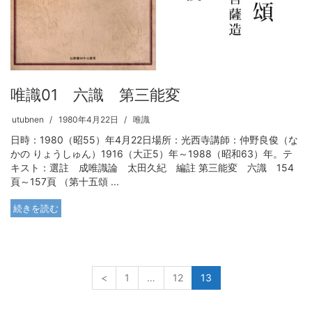
唯識01 六識 第三能変
utubnen
1980年4月22日
唯識
日時：1980（昭55）年4月22日場所：光西寺講師：仲野良俊（な
かの りょうしゅん）1916（大正5）年～1988（昭和63）年。テ
キスト：選註 成唯識論 太田久紀 編註 第三能変 六識 154
頁～157頁 （第十五頌 ...
続きを読む
<
1
…
12
13