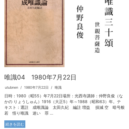
唯識04 1980年7月22日
utubnen
1980年7月22日
唯識
日時：1980（昭55）年7月22日場所：光西寺講師：仲野良俊（な
かの りょうしゅん）1916（大正5）年～1988（昭和63）年。テ
キスト：選註 成唯識論 太田久紀 編註 増益 損減 空 暗号般
若 悟り唯識 迷い 罪 ...
続きを読む