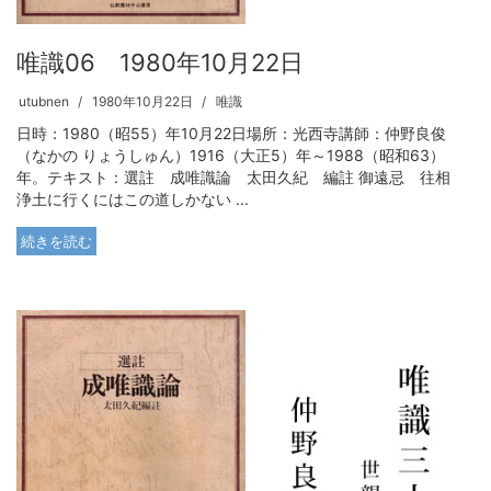
唯識06 1980年10月22日
utubnen
1980年10月22日
唯識
日時：1980（昭55）年10月22日場所：光西寺講師：仲野良俊
（なかの りょうしゅん）1916（大正5）年～1988（昭和63）
年。テキスト：選註 成唯識論 太田久紀 編註 御遠忌 往相
浄土に行くにはこの道しかない ...
続きを読む