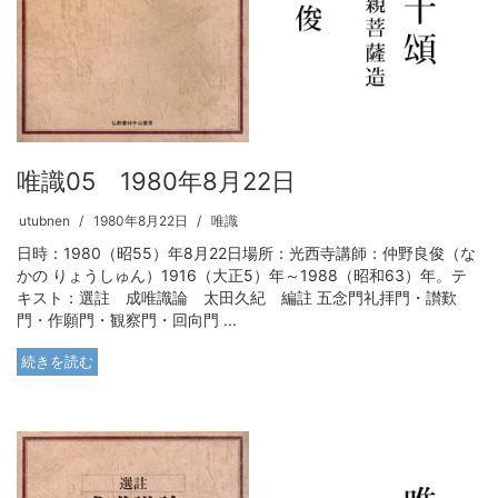
唯識05 1980年8月22日
utubnen
1980年8月22日
唯識
日時：1980（昭55）年8月22日場所：光西寺講師：仲野良俊（な
かの りょうしゅん）1916（大正5）年～1988（昭和63）年。テ
キスト：選註 成唯識論 太田久紀 編註 五念門礼拝門・讃歎
門・作願門・観察門・回向門 ...
続きを読む