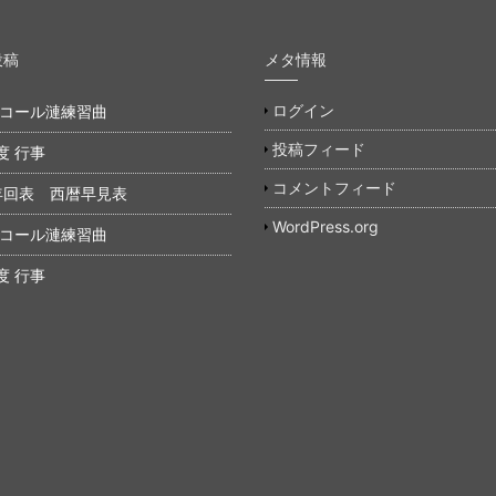
投稿
メタ情報
ログイン
年 コール漣練習曲
投稿フィード
度 行事
コメントフィード
年回表 西暦早見表
WordPress.org
年 コール漣練習曲
度 行事