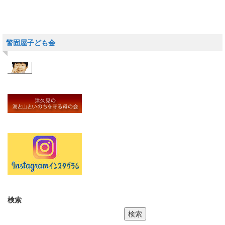
警固屋子ども会
検索
検索