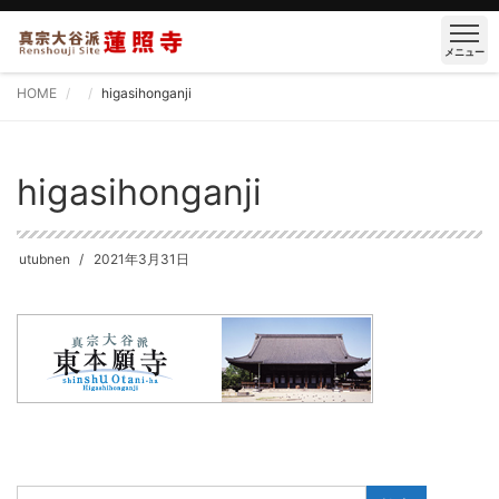
メニュー
HOME
higasihonganji
higasihonganji
utubnen
2021年3月31日